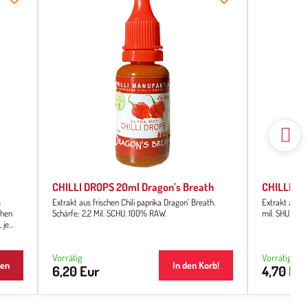
CHILLI DROPS 20ml Dragon’s Breath
CHILLI DR
s
Extrakt aus frischen Chili paprika Dragon’ Breath.
Extrakt aus fri
chen
Schärfe: 2,2 Mil. SCHU. 100% RAW.
mil. SHU.
 je
.
 einen
ürlich
Vorrätig
Vorrätig
en
In den Korb!
6,20 Eur
4,70 Eu