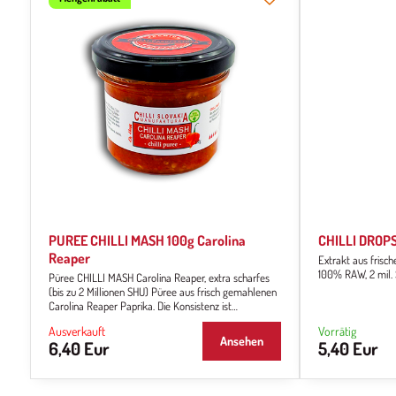
PUREE CHILLI MASH 100g Carolina
CHILLI DROPS
Reaper
Extrakt aus frisch
100% RAW, 2 
Püree CHILLI MASH Carolina Reaper, extra scharfes
(bis zu 2 Millionen SHU) Püree aus frisch gemahlenen
Carolina Reaper Paprika. Die Konsistenz ist
dünnflüssig, matschig. Es dient als Chili-Basis für die
Ausverkauft
Vorrätig
Weiterverarbeitung und Zubereitung von scharfen
Ansehen
6,40 Eur
5,40 Eur
Snacks, es ist die Grundlage für Chili-Saucen, und
wenn Sie schon immer einmal versuchen wollten, Ihre
eigene scharfe Sauce zuzubereiten, ist dies...