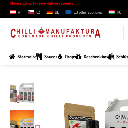
Choose Eshop for your delivery country:
AT
CZ
DE
EU other countries
HU
Startseite
Sauces
Drops
Geschenkbox
Schlü