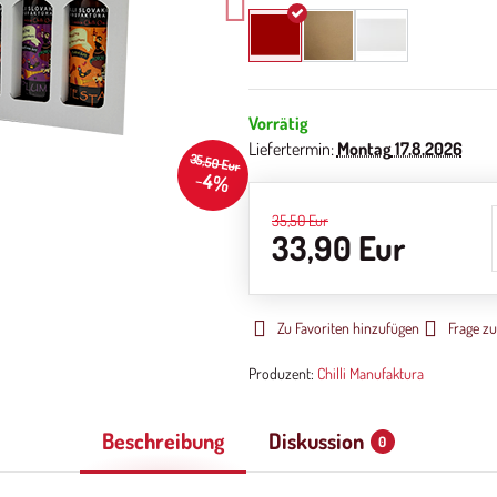
Vorrätig
Liefertermin:
Montag
17.8.2026
35,50 Eur
4%
35,50 Eur
33,90 Eur
Zu Favoriten hinzufügen
Frage z
Produzent:
Chilli Manufaktura
Beschreibung
Diskussion
0