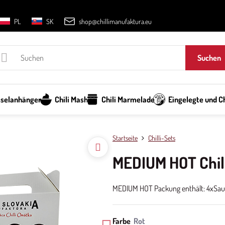
PL
SK
shop@chillimanufaktura.eu
Suchen
sselanhänger
Chili Mash
Chili Marmelade
Eingelegte und Ch
Startseite
Chilli-Sets
MEDIUM HOT Chill
MEDIUM HOT Packung enthält: 4xSauce 
Farbe