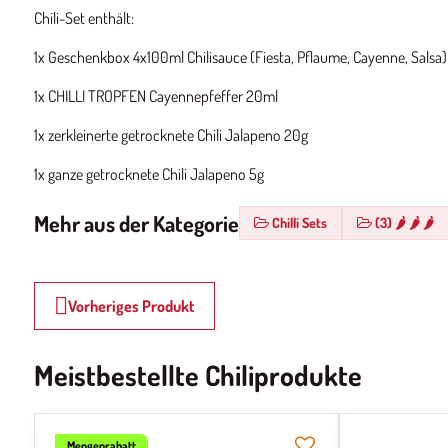
Chili-Set enthält:
1x Geschenkbox 4x100ml Chilisauce (Fiesta, Pflaume, Cayenne, Salsa)
1x CHILLI TROPFEN Cayennepfeffer 20ml
1x zerkleinerte getrocknete Chili Jalapeno 20g
1x ganze getrocknete Chili Jalapeno 5g
Mehr aus der Kategorie
Chilli Sets
(3) 🌶️ 🌶️ 🌶
Vorheriges Produkt
Meistbestellte Chiliprodukte
Mengenrabatt