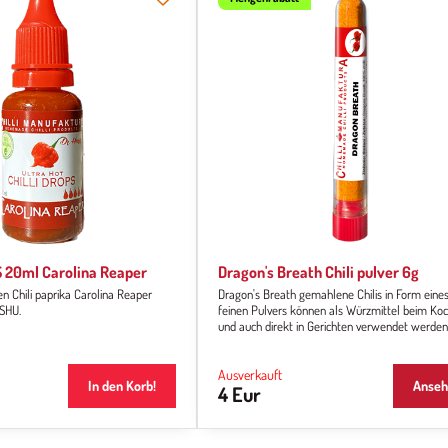
 20ml Carolina Reaper
Dragon's Breath Chili pulver 6g
en Chili paprika Carolina Reaper
Dragon's Breath gemahlene Chilis in Form eine
mil. SHU.
feinen Pulvers können als Würzmittel beim Ko
und auch direkt in Gerichten verwendet werden,
nach eigenem Geschmack und Schärfebedürfnis
Zusätzlich zu seiner extremen Schärfe bietet es
angenehmen fruchtigen, süßen Geschmack (nat
Ausverkauft
In den Korb!
Anseh
4 Eur
nur für die erfahrensten Chilifresser).