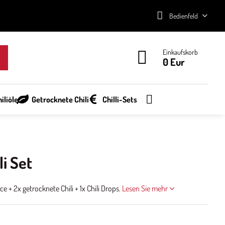
Bedienfeld
Einkaufskorb
0 Eur
iliöle
Getrocknete Chili
Chilli-Sets
i Set
+ 2x getrocknete Chili + 1x Chili Drops.
Lesen Sie mehr