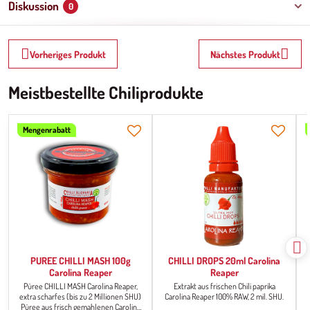
Diskussion
0
Vorheriges Produkt
Nächstes Produkt
Meistbestellte Chiliprodukte
Mengenrabatt
PUREE CHILLI MASH 100g
CHILLI DROPS 20ml Carolina
Carolina Reaper
Reaper
Püree CHILLI MASH Carolina Reaper,
Extrakt aus frischen Chili paprika
extra scharfes (bis zu 2 Millionen SHU)
Carolina Reaper 100% RAW, 2 mil. SHU.
d
Püree aus frisch gemahlenen Carolina