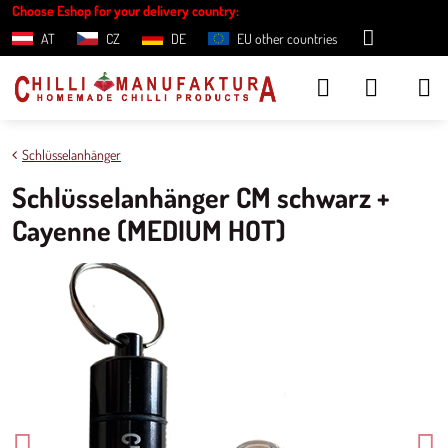
Choose Eshop for your delivery country:
AT
CZ
DE
EU other countries
Schlüsselanhänger
Schlüsselanhänger CM schwarz +
Cayenne (MEDIUM HOT)