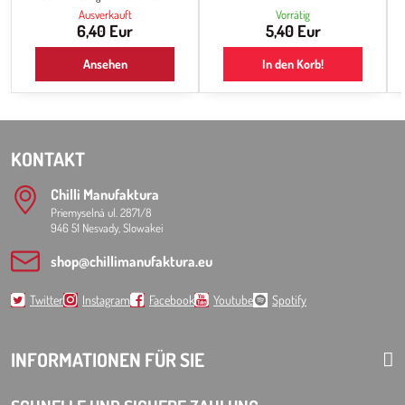
Reaper Paprika. Die Konsistenz ist
Ausverkauft
Vorrätig
dünnflüssig, matschig. Es dient als Chili-
6,40 Eur
5,40 Eur
Basis für die Weiterverarbeitung und
Zubereitung von scharfen Snacks, es ist
Ansehen
In den Korb!
die Grundlage für Chili-Saucen, und
wenn Sie schon immer einmal
versuchen wollten, Ihre eigene scharfe
Sauce zuzubereiten, ist dies...
KONTAKT
Chilli Manufaktura
Priemyselná ul. 2871/8
946 51 Nesvady, Slowakei
shop​@chillimanufaktura​.eu
Twitter
Instagram
Facebook
Youtube
Spotify
INFORMATIONEN FÜR SIE