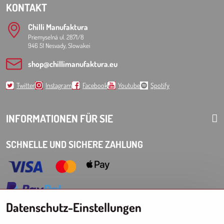
KONTAKT
Chilli Manufaktura
Priemyselná ul. 2871/8
946 51 Nesvady, Slowakei
shop​@chillimanufaktura​.eu
Twitter
Instagram
Facebook
Youtube
Spotify
INFORMATIONEN FÜR SIE
SCHNELLE UND SICHERE ZAHLUNG
Datenschutz-Einstellungen
Choose Eshop for your delivery country: