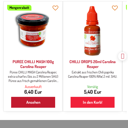
Mengenrabatt
PUREE CHILLI MASH 100g
CHILLI DROPS 20ml Carolina
Carolina Reaper
Reaper
Püree CHILLI MASH Carolina Reaper,
Extrakt aus frischen Chili paprika
extra scharfes (bis zu 2 Millionen SHU)
Carolina Reaper 100% RAW, 2 mil. SHU.
d
Püree aus frisch gemahlenen Carolina
Reaper Paprika. Die Konsistenz ist
Ausverkauft
Vorrätig
dünnflüssig, matschig. Es dient als Chili-
6,40 Eur
5,40 Eur
Basis für die Weiterverarbeitung und
Zubereitung von scharfen Snacks, es ist
Ansehen
In den Korb!
die Grundlage für Chili-Saucen, und
wenn Sie schon immer einmal
versuchen wollten, Ihre eigene scharfe
Sauce zuzubereiten, ist dies...