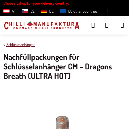
Choose Eshop for your delivery country:
AT
CZ
DE
EU other countries
Schlüsselanhänger
Nachfüllpackungen für
Schlüsselanhänger CM - Dragons
Breath (ULTRA HOT)