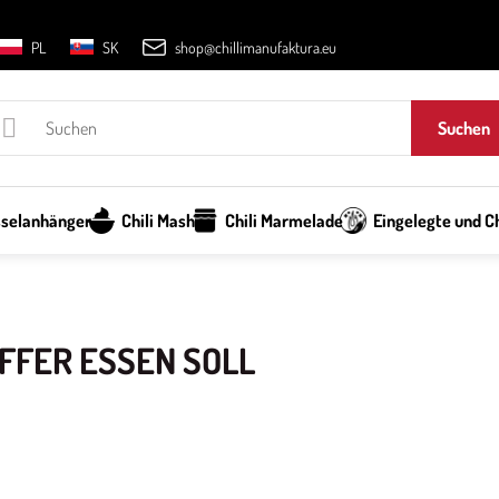
PL
SK
shop@chillimanufaktura.eu
Suchen
sselanhänger
Chili Mash
Chili Marmelade
Eingelegte und Ch
FFER ESSEN SOLL