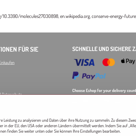
.org/10.3390/molecules27030898, en.wikipedia.org, conserve-energy-futur
IONEN FÜR SIE
SCHNELLE UND SICHERE 
Einkaufen
Choose Eshop for your delivery count
d Datenschutz
AT
CZ
DE
SK
HU
P
EU other countries
hre Leistung zu analysieren und Daten über ihre Nutzung zu sammeln. Zu diesem Zwe
er in der EU, den USA oder anderen Ländern übermittelt werden. Indem Sie auf „Alle 
ionen finden Sie weiter unten oder Sie können Ihre Einstellungen bearbeiten.