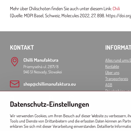
Mehr über Chilischoten finden Sie auch unter diesem Link:
Chili
(Quelle: MDPI Basel, Schweiz, Molecules 2022, 27, 898. https://doi
KONTAKT
INFORMAT
Chilli Manufaktura
Alles rund ums 
Kontakte
Priemyselná ul. 2871/8
946 51 Nesvady, Slowakei
Über uns
Transportpreis
shop​@chillimanufaktura​.eu
AGB
Privatsphäre un
Twitter
Instagram
Facebook
Youtube
Datenschutz-Einstellungen
Spotify
Wir verwenden Cookies, um Ihren Besuch auf dieser Website zu verbessern, i
Tools und Dienste von Drittanbietern und die erfassten Daten können an Partn
erklären Sie sich mit dieser Verarbeitung einverstanden. Detaillierte Informat