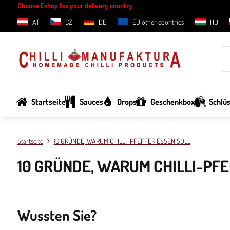
Choose Eshop for your delivery country:
AT
CZ
DE
EU other countries
HU
Startseite
Sauces
Drops
Geschenkbox
Schlü
Startseite
10 GRÜNDE, WARUM CHILLI-PFEFFER ESSEN SOLL
10 GRÜNDE, WARUM CHILLI-PFE
Wussten Sie?