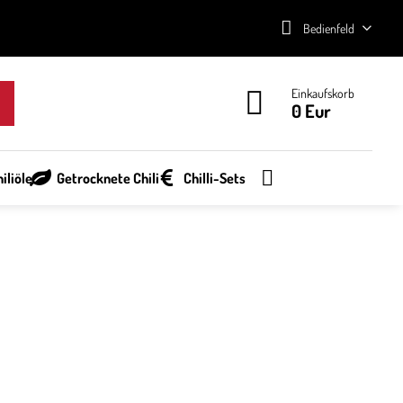
Bedienfeld
Einkaufskorb
0 Eur
iliöle
Getrocknete Chili
Chilli-Sets