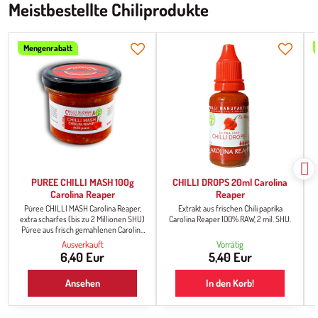
Meistbestellte Chiliprodukte
Mengenrabatt
PUREE CHILLI MASH 100g
CHILLI DROPS 20ml Carolina
Carolina Reaper
Reaper
Püree CHILLI MASH Carolina Reaper,
Extrakt aus frischen Chili paprika
extra scharfes (bis zu 2 Millionen SHU)
Carolina Reaper 100% RAW, 2 mil. SHU.
d
Püree aus frisch gemahlenen Carolina
Reaper Paprika. Die Konsistenz ist
Ausverkauft
Vorrätig
dünnflüssig, matschig. Es dient als Chili-
6,40 Eur
5,40 Eur
Basis für die Weiterverarbeitung und
Zubereitung von scharfen Snacks, es ist
Ansehen
In den Korb!
die Grundlage für Chili-Saucen, und
wenn Sie schon immer einmal
versuchen wollten, Ihre eigene scharfe
Sauce zuzubereiten, ist dies...