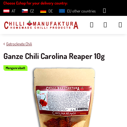
Choose Eshop for your delivery country:
AT
CZ
DE
EU other countries
Getrocknete Chili
Ganze Chili Carolina Reaper 10g
Mengenrabatt