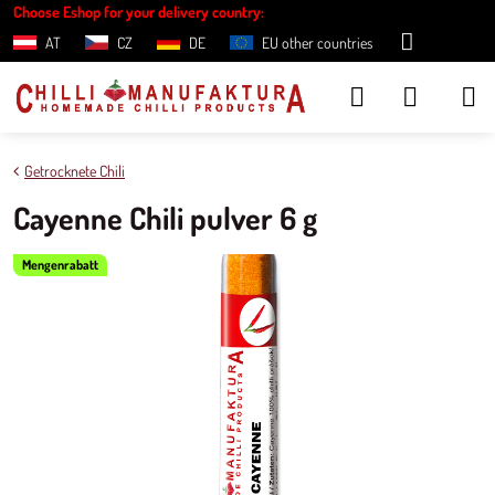
Choose Eshop for your delivery country:
AT
CZ
DE
EU other countries
Getrocknete Chili
Cayenne Chili pulver 6 g
Mengenrabatt