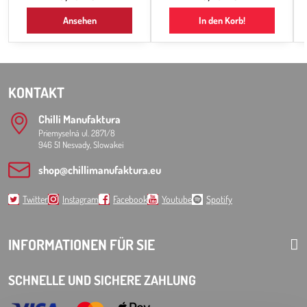
Zubereitung von scharfen Snacks, es ist
Ansehen
In den Korb!
die Grundlage für Chili-Saucen, und
wenn Sie schon immer einmal
versuchen wollten, Ihre eigene scharfe
Sauce zuzubereiten, ist dies...
KONTAKT
Chilli Manufaktura
Priemyselná ul. 2871/8
946 51 Nesvady, Slowakei
shop​@chillimanufaktura​.eu
Twitter
Instagram
Facebook
Youtube
Spotify
INFORMATIONEN FÜR SIE
SCHNELLE UND SICHERE ZAHLUNG