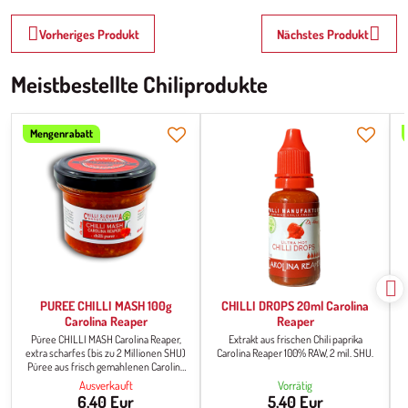
Vorheriges Produkt
Nächstes Produkt
Meistbestellte Chiliprodukte
Mengenrabatt
PUREE CHILLI MASH 100g
CHILLI DROPS 20ml Carolina
Carolina Reaper
Reaper
Püree CHILLI MASH Carolina Reaper,
Extrakt aus frischen Chili paprika
extra scharfes (bis zu 2 Millionen SHU)
Carolina Reaper 100% RAW, 2 mil. SHU.
d
Püree aus frisch gemahlenen Carolina
Reaper Paprika. Die Konsistenz ist
Ausverkauft
Vorrätig
dünnflüssig, matschig. Es dient als Chili-
6,40 Eur
5,40 Eur
Basis für die Weiterverarbeitung und